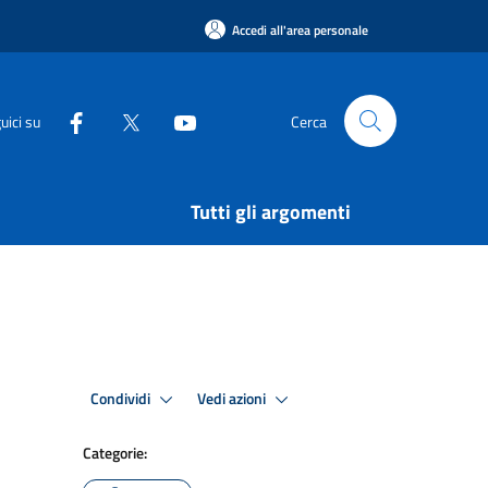
Accedi all'area personale
uici su
Cerca
Tutti gli argomenti
Condividi
Vedi azioni
Categorie: