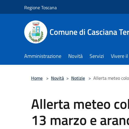
Salta al contenuto principale
Regione Toscana
Comune di Casciana Te
Amministrazione
Novità
Servizi
Vivere 
Home
>
Novità
>
Notizie
>
Allerta meteo col
Allerta meteo col
13 marzo e aran