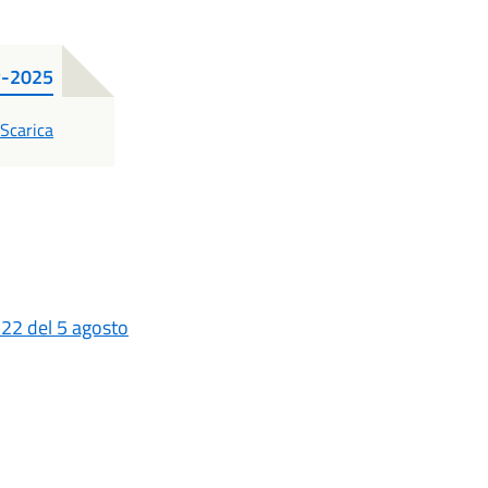
-2025
PDF
Scarica
 22 del 5 agosto