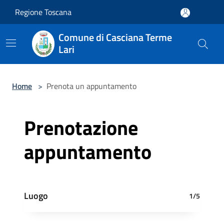
Salta al contenuto principale
Regione Toscana
Comune di Casciana Terme
Lari
Home
>
Prenota un appuntamento
Prenotazione
appuntamento
Luogo
1/5