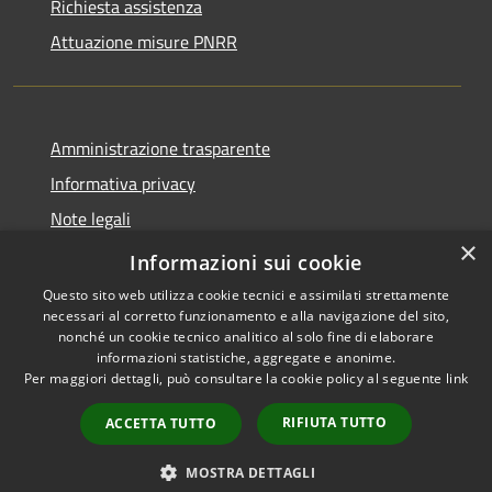
Richiesta assistenza
Attuazione misure PNRR
Amministrazione trasparente
Informativa privacy
Note legali
×
Dichiarazione di accessibilità
Informazioni sui cookie
Questo sito web utilizza cookie tecnici e assimilati strettamente
necessari al corretto funzionamento e alla navigazione del sito,
nonché un cookie tecnico analitico al solo fine di elaborare
informazioni statistiche, aggregate e anonime.
RSS
Copyright © 2026 • Comune di
Per maggiori dettagli, può consultare la cookie policy al seguente
link
Accessibilità
Casciana Terme Lari • Powered
Privacy
Municipium
Accesso
by
•
RIFIUTA TUTTO
ACCETTA TUTTO
Cookie
redazione
Mappa del sito
MOSTRA DETTAGLI