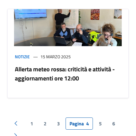
NOTIZIE
15 MARZO 2025
Allerta meteo rossa: criticità e attività -
aggiornamenti ore 12:00
1
2
3
Pagina
4
5
6
Pagina precedente