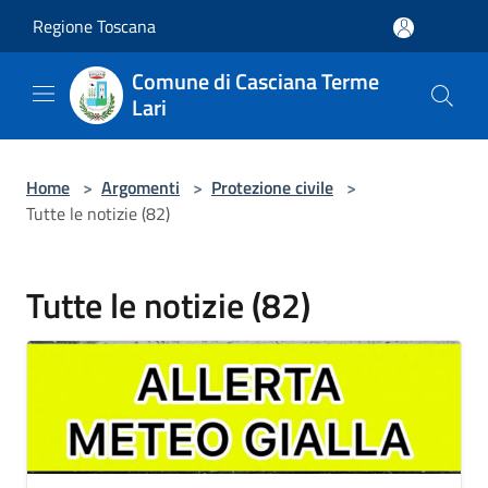
Salta al contenuto principale
Regione Toscana
Comune di Casciana Terme
Lari
Home
>
Argomenti
>
Protezione civile
>
Tutte le notizie (82)
Tutte le notizie (82)