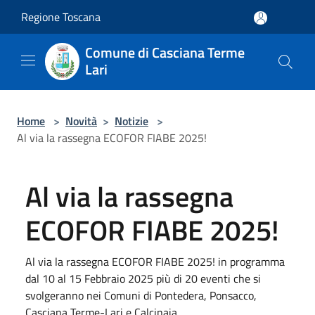
Salta al contenuto principale
Regione Toscana
Comune di Casciana Terme
Lari
Home
>
Novità
>
Notizie
>
Al via la rassegna ECOFOR FIABE 2025!
Al via la rassegna
ECOFOR FIABE 2025!
Al via la rassegna ECOFOR FIABE 2025! in programma
dal 10 al 15 Febbraio 2025 più di 20 eventi che si
svolgeranno nei Comuni di Pontedera, Ponsacco,
Casciana Terme-Lari e Calcinaia.