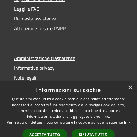
Leggi le FAQ
Richiesta assistenza
Attuazione misure PNRR
Amministrazione trasparente
Informativa privacy
Note legali
×
Dichiarazione di accessibilità
Informazioni sui cookie
Questo sito web utilizza cookie tecnici e assimilati strettamente
necessari al corretto funzionamento e alla navigazione del sito,
nonché un cookie tecnico analitico al solo fine di elaborare
informazioni statistiche, aggregate e anonime.
RSS
Copyright © 2026 • Comune di
Per maggiori dettagli, può consultare la cookie policy al seguente
link
Accessibilità
Casciana Terme Lari • Powered
Privacy
Municipium
Accesso
by
•
RIFIUTA TUTTO
ACCETTA TUTTO