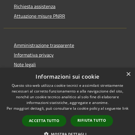
Richiesta assistenza
Attuazione misure PNRR
Amministrazione trasparente
Informativa privacy
Note legali
×
Dichiarazione di accessibilità
Informazioni sui cookie
Questo sito web utilizza cookie tecnici e assimilati strettamente
necessari al corretto funzionamento e alla navigazione del sito,
nonché un cookie tecnico analitico al solo fine di elaborare
informazioni statistiche, aggregate e anonime.
RSS
Copyright © 2026 • Comune di
Per maggiori dettagli, può consultare la cookie policy al seguente
link
Accessibilità
Casciana Terme Lari • Powered
Privacy
Municipium
Accesso
by
•
RIFIUTA TUTTO
ACCETTA TUTTO
Cookie
redazione
Mappa del sito
MOSTRA DETTAGLI