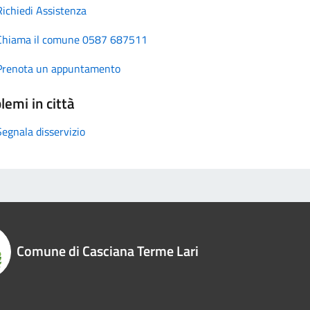
Richiedi Assistenza
Chiama il comune 0587 687511
Prenota un appuntamento
lemi in città
Segnala disservizio
Comune di Casciana Terme Lari