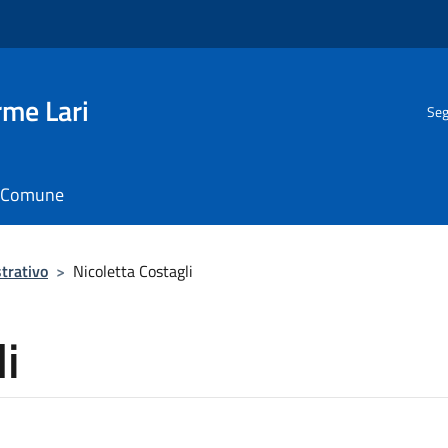
rme Lari
Seg
il Comune
trativo
>
Nicoletta Costagli
i