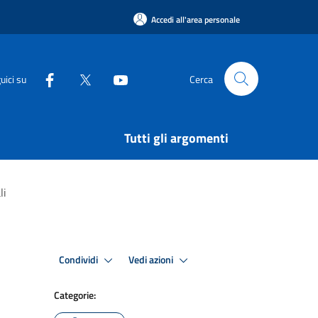
Accedi all'area personale
uici su
Cerca
Tutti gli argomenti
li
Condividi
Vedi azioni
Categorie: