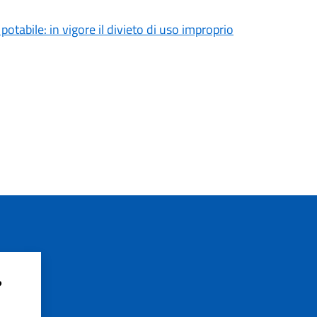
tabile: in vigore il divieto di uso improprio
?