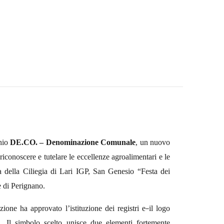
chio
DE.CO. – Denominazione Comunale
, un nuovo
iconoscere e tutelare le eccellenze agroalimentari e le
a della Ciliegia di Lari
IGP, San Genesio “Festa dei
e di Perignano.
one ha approvato l’istituzione dei registri e
il logo
a. Il simbolo scelto unisce due elementi fortemente