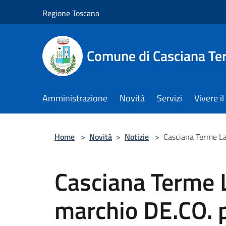
Salta al contenuto principale
Regione Toscana
Comune di Casciana Te
Amministrazione
Novità
Servizi
Vivere 
Home
>
Novità
>
Notizie
>
Casciana Terme Lar
Casciana Terme La
marchio DE.CO. p