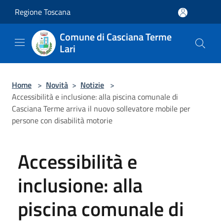
Salta al contenuto principale
Regione Toscana
Comune di Casciana Terme
Lari
Home
>
Novità
>
Notizie
>
Accessibilità e inclusione: alla piscina comunale di
Casciana Terme arriva il nuovo sollevatore mobile per
persone con disabilità motorie
Accessibilità e
inclusione: alla
piscina comunale di