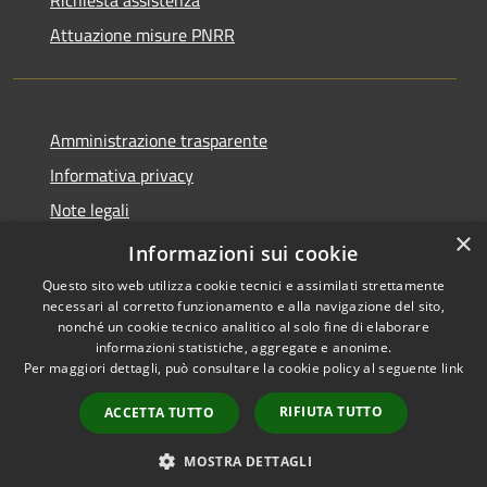
Attuazione misure PNRR
Amministrazione trasparente
Informativa privacy
Note legali
×
Dichiarazione di accessibilità
Informazioni sui cookie
Questo sito web utilizza cookie tecnici e assimilati strettamente
necessari al corretto funzionamento e alla navigazione del sito,
nonché un cookie tecnico analitico al solo fine di elaborare
informazioni statistiche, aggregate e anonime.
RSS
Copyright © 2026 • Comune di
Per maggiori dettagli, può consultare la cookie policy al seguente
link
Accessibilità
Casciana Terme Lari • Powered
Privacy
Municipium
Accesso
by
•
RIFIUTA TUTTO
ACCETTA TUTTO
Cookie
redazione
Mappa del sito
MOSTRA DETTAGLI