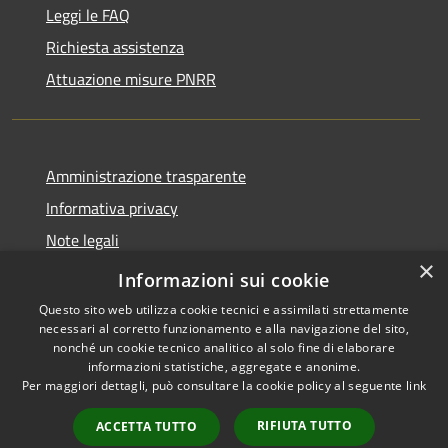
Leggi le FAQ
Richiesta assistenza
Attuazione misure PNRR
Amministrazione trasparente
Informativa privacy
Note legali
×
Dichiarazione di accessibilità
Informazioni sui cookie
Questo sito web utilizza cookie tecnici e assimilati strettamente
necessari al corretto funzionamento e alla navigazione del sito,
nonché un cookie tecnico analitico al solo fine di elaborare
informazioni statistiche, aggregate e anonime.
RSS
Copyright © 2026 • Comune di
Per maggiori dettagli, può consultare la cookie policy al seguente
link
Accessibilità
Casciana Terme Lari • Powered
Privacy
Municipium
Accesso
by
•
RIFIUTA TUTTO
ACCETTA TUTTO
Cookie
redazione