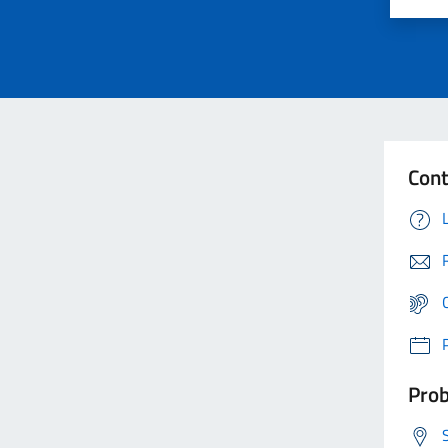
Cont
Prob