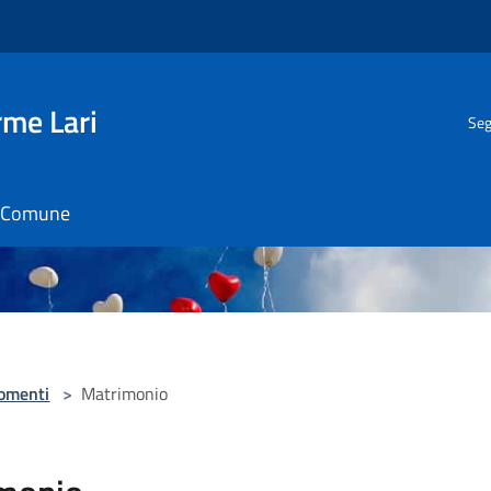
rme Lari
Seg
il Comune
omenti
>
Matrimonio