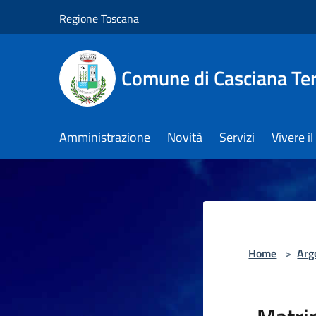
Salta al contenuto principale
Regione Toscana
Comune di Casciana Te
Amministrazione
Novità
Servizi
Vivere 
Home
>
Arg