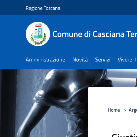
Salta al contenuto principale
Regione Toscana
Comune di Casciana Te
Amministrazione
Novità
Servizi
Vivere 
Home
>
Arg