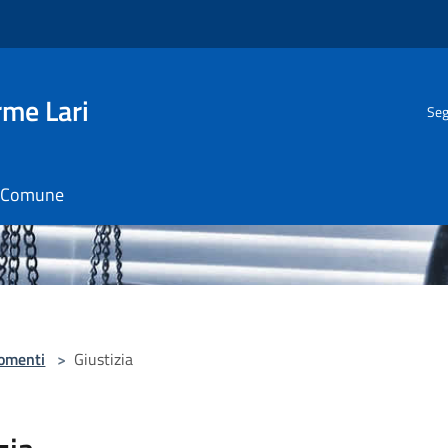
rme Lari
Seg
il Comune
omenti
>
Giustizia