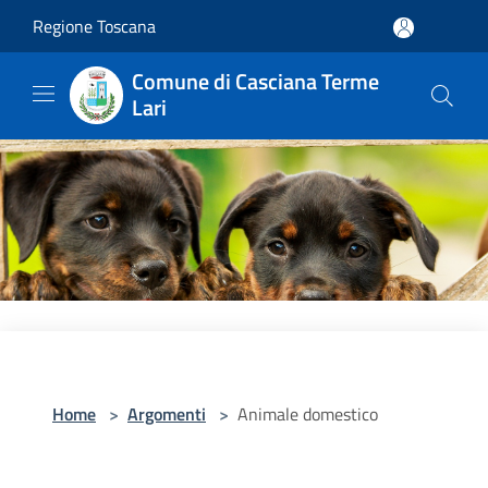
Salta al contenuto principale
Regione Toscana
Comune di Casciana Terme
Lari
Home
>
Argomenti
>
Animale domestico