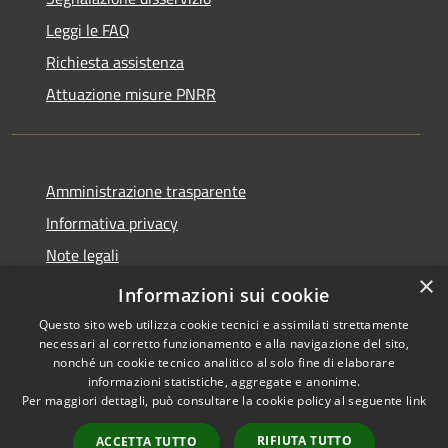
Leggi le FAQ
Richiesta assistenza
Attuazione misure PNRR
Amministrazione trasparente
Informativa privacy
Note legali
×
Dichiarazione di accessibilità
Informazioni sui cookie
Questo sito web utilizza cookie tecnici e assimilati strettamente
necessari al corretto funzionamento e alla navigazione del sito,
nonché un cookie tecnico analitico al solo fine di elaborare
informazioni statistiche, aggregate e anonime.
RSS
Copyright © 2026 • Comune di
Per maggiori dettagli, può consultare la cookie policy al seguente
link
Accessibilità
Casciana Terme Lari • Powered
Privacy
Municipium
Accesso
by
•
RIFIUTA TUTTO
ACCETTA TUTTO