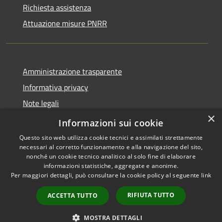
Richiesta assistenza
Attuazione misure PNRR
Amministrazione trasparente
Informativa privacy
Note legali
×
Dichiarazione di accessibilità
Informazioni sui cookie
Questo sito web utilizza cookie tecnici e assimilati strettamente
necessari al corretto funzionamento e alla navigazione del sito,
nonché un cookie tecnico analitico al solo fine di elaborare
informazioni statistiche, aggregate e anonime.
RSS
Copyright © 2026 • Comune di
Per maggiori dettagli, può consultare la cookie policy al seguente
link
Accessibilità
Casciana Terme Lari • Powered
Privacy
Municipium
Accesso
by
•
RIFIUTA TUTTO
ACCETTA TUTTO
Cookie
redazione
Mappa del sito
MOSTRA DETTAGLI