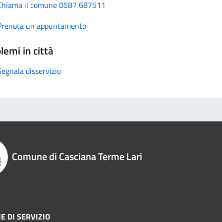
Chiama il comune 0587 687511
Prenota un appuntamento
lemi in città
Segnala disservizio
Comune di Casciana Terme Lari
E DI SERVIZIO