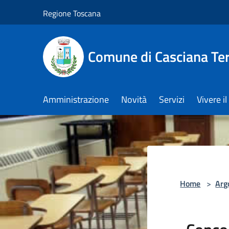
Salta al contenuto principale
Regione Toscana
Comune di Casciana Te
Amministrazione
Novità
Servizi
Vivere 
Home
>
Arg