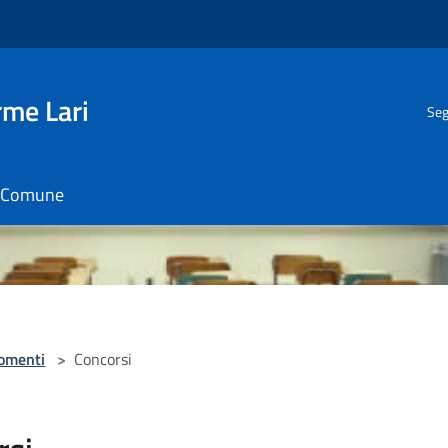
rme Lari
Seg
il Comune
omenti
>
Concorsi