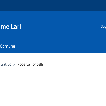
rme Lari
Seg
il Comune
trativo
>
Roberta Toncelli