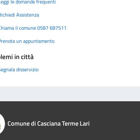
Leggi le domande frequenti
Richiedi Assistenza
Chiama il comune 0587 687511
Prenota un appuntamento
lemi in città
Segnala disservizio
Comune di Casciana Terme Lari