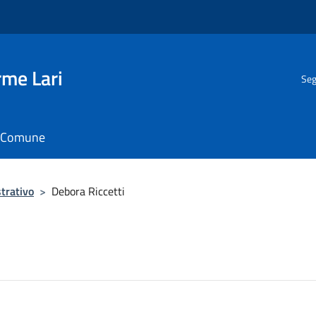
rme Lari
Seg
il Comune
trativo
>
Debora Riccetti