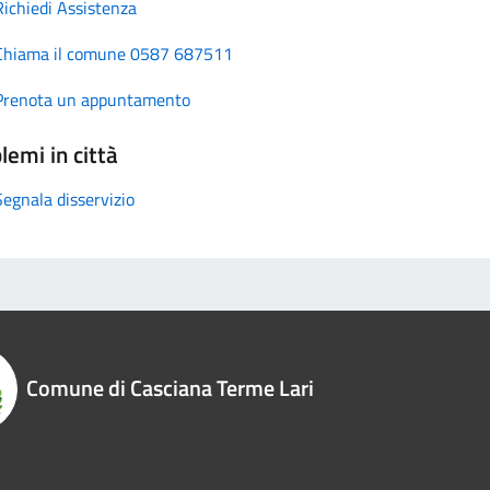
Richiedi Assistenza
Chiama il comune 0587 687511
Prenota un appuntamento
lemi in città
Segnala disservizio
Comune di Casciana Terme Lari