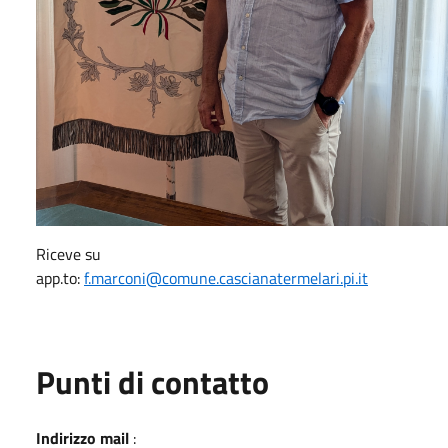
Riceve su
app.to:
f.marconi@comune.cascianatermelari.pi.it
Punti di contatto
Indirizzo mail
: