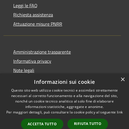
Leggi le FAQ
Richiesta assistenza
Attuazione misure PNRR
Amministrazione trasparente
Informativa privacy
Note legali
×
Dichiarazione di accessibilità
Informazioni sui cookie
Questo sito web utilizza cookie tecnici e assimilati strettamente
necessari al corretto funzionamento e alla navigazione del sito,
nonché un cookie tecnico analitico al solo fine di elaborare
informazioni statistiche, aggregate e anonime.
RSS
Copyright © 2026 • Comune di
Per maggiori dettagli, può consultare la cookie policy al seguente
link
Accessibilità
Casciana Terme Lari • Powered
Privacy
Municipium
Accesso
by
•
RIFIUTA TUTTO
ACCETTA TUTTO