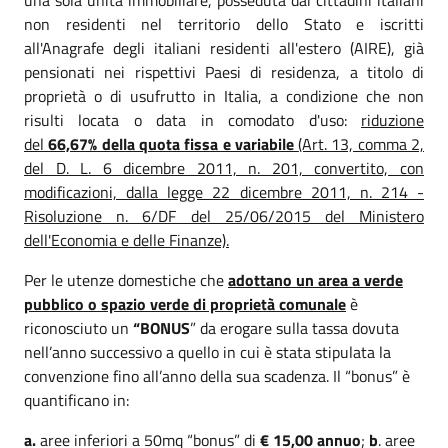
non residenti nel territorio dello Stato e iscritti
all'Anagrafe degli italiani residenti all'estero (AIRE), già
pensionati nei rispettivi Paesi di residenza, a titolo di
proprietà o di usufrutto in Italia, a condizione che non
risulti locata o data in comodato d'uso:
riduzione
del
66,67% della quota fissa e variabile
(Art. 13, comma 2,
del D. L. 6 dicembre 2011, n. 201, convertito, con
modificazioni, dalla legge 22 dicembre 2011, n. 214 -
Risoluzione n. 6/DF del 25/06/2015 del Ministero
dell'Economia e delle Finanze).
Per le utenze domestiche che
adottano un area a verde
pubblico o spazio verde di proprietà comunale
è
riconosciuto un
“
BONUS
” da erogare sulla tassa dovuta
nell’anno successivo a quello in cui è stata stipulata la
convenzione fino all’anno della sua scadenza. Il “bonus” è
quantificano in:
a.
aree inferiori a 50mq “bonus” di
€ 15,00 annuo
;
b
. aree