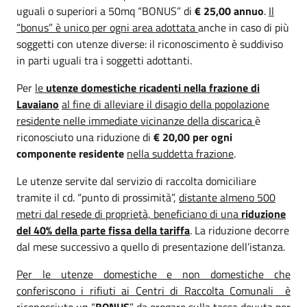
uguali o superiori a 50mq “
BONUS
” di
€ 25,00 annuo
.
Il
“bonus” è unico per ogni area adottata
anche in caso di più
soggetti con utenze diverse: il riconoscimento è suddiviso
in parti uguali tra i soggetti adottanti.
Per
le
utenze domestiche ricadenti nella frazione di
Lavaiano
al fine di alleviare il disagio della popolazione
residente nelle immediate vicinanze della discarica
è
riconosciuto una riduzione di
€ 20,00 per ogni
componente residente
nella suddetta frazione
.
Le utenze servite dal servizio di raccolta domiciliare
tramite il cd. “punto di prossimità”,
distante almeno 500
metri dal resede di proprietà, beneficiano di una
riduzione
del 40% della parte fissa della tariffa
. La riduzione decorre
dal mese successivo a quello di presentazione dell’istanza.
Per le utenze domestiche e non domestiche che
conferiscono i rifiuti ai Centri di Raccolta Comunali è
riconosciuto un “
BONUS
” da erogare sulla tassa dovuta per