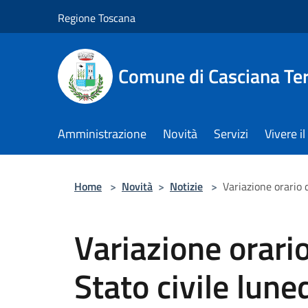
Salta al contenuto principale
Regione Toscana
Comune di Casciana Te
Amministrazione
Novità
Servizi
Vivere 
Home
>
Novità
>
Notizie
>
Variazione orario 
Variazione orario
Stato civile lun