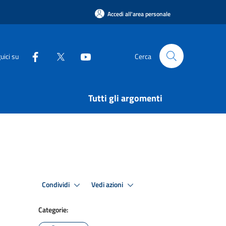
Accedi all'area personale
uici su
Cerca
Tutti gli argomenti
Condividi
Vedi azioni
Categorie: