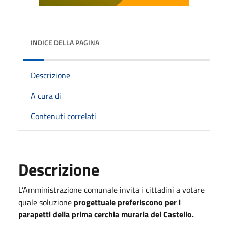
INDICE DELLA PAGINA
Descrizione
A cura di
Contenuti correlati
Descrizione
L’Amministrazione
c
omunale
invita i
cittadin
i
a votare
quale
soluzion
e
progettual
e
preferiscono per
i
parapetti del
la prima cerchia muraria del
Castello.