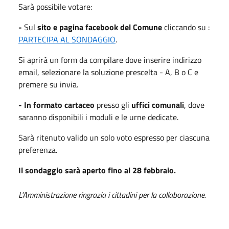
Sarà possibile votare:
-
Sul
sito e
pagina
faceb
o
ok del Comune
cliccando su :
PARTECIPA AL SONDAGGIO
.
Si aprirà un form da compilare dove inserire indirizzo
email, selezionare la soluzione prescelta - A, B o C e
premere su invia.
-
I
n
formato cartaceo
presso gli
uffici comunali
, dove
saranno
disponibili i moduli e le urne dedicate.
Sarà ritenuto valido un solo voto espresso per ciascuna
preferenza.
Il sondaggio sarà aperto fino al
28 febbraio
.
L’Amministrazione ringrazia i cittadini per la collaborazione.