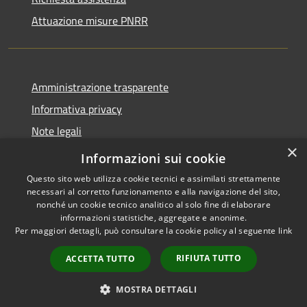
Attuazione misure PNRR
Amministrazione trasparente
Informativa privacy
Note legali
×
Dichiarazione di accessibilità
Informazioni sui cookie
Questo sito web utilizza cookie tecnici e assimilati strettamente
necessari al corretto funzionamento e alla navigazione del sito,
nonché un cookie tecnico analitico al solo fine di elaborare
informazioni statistiche, aggregate e anonime.
RSS
Copyright © 2026 • Comune di
Per maggiori dettagli, può consultare la cookie policy al seguente
link
Accessibilità
Casciana Terme Lari • Powered
Privacy
Municipium
Accesso
by
•
RIFIUTA TUTTO
ACCETTA TUTTO
Cookie
redazione
Mappa del sito
MOSTRA DETTAGLI