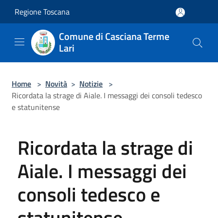
Salta al contenuto principale
Regione Toscana
Comune di Casciana Terme
Lari
Home
>
Novità
>
Notizie
>
Ricordata la strage di Aiale. I messaggi dei consoli tedesco
e statunitense
Ricordata la strage di
Aiale. I messaggi dei
consoli tedesco e
statunitense