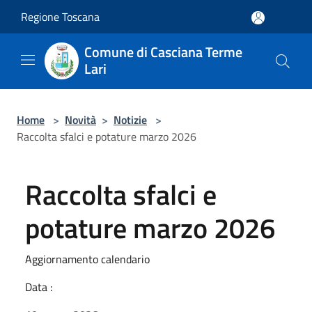
Salta al contenuto principale
Regione Toscana
Comune di Casciana Terme
Lari
Home
>
Novità
>
Notizie
>
Raccolta sfalci e potature marzo 2026
Raccolta sfalci e
potature marzo 2026
Aggiornamento calendario
Data :