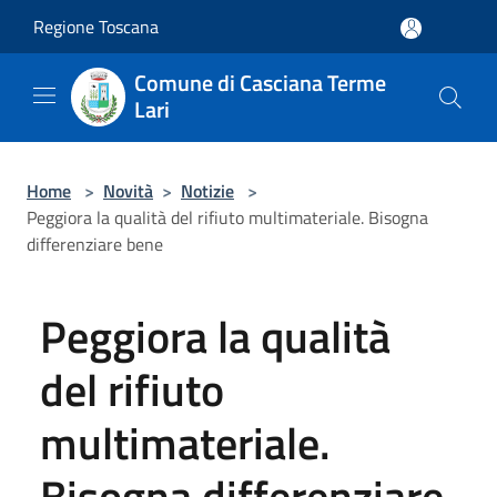
Salta al contenuto principale
Regione Toscana
Comune di Casciana Terme
Lari
Home
>
Novità
>
Notizie
>
Peggiora la qualità del rifiuto multimateriale. Bisogna
differenziare bene
Peggiora la qualità
del rifiuto
multimateriale.
Bisogna differenziare