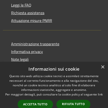
Leggi le FAQ
Richiesta assistenza
Attuazione misure PNRR
Amministrazione trasparente
Informativa privacy
Note legali
×
Dichiarazione di accessibilità
Informazioni sui cookie
Questo sito web utilizza cookie tecnici e assimilati strettamente
necessari al corretto funzionamento e alla navigazione del sito,
nonché un cookie tecnico analitico al solo fine di elaborare
informazioni statistiche, aggregate e anonime.
RSS
Copyright © 2026 • Comune di
Per maggiori dettagli, può consultare la cookie policy al seguente
link
Accessibilità
Casciana Terme Lari • Powered
Privacy
Municipium
Accesso
by
•
RIFIUTA TUTTO
ACCETTA TUTTO