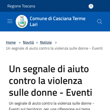
Salta al contenuto principale
Regione Toscana
Comune di Casciana Terme
Lari
Home
>
Novità
>
Notizie
>
Un segnale di aiuto contro la violenza sulle donne - Eventi
Un segnale di aiuto
contro la violenza
sulle donne - Eventi
Un segnale di aiuto contro la violenza sulle donne -
Eventi sul territorio, per une riflessione sul tema,