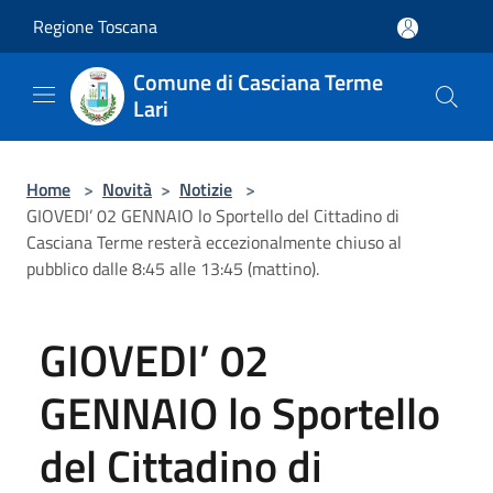
Salta al contenuto principale
Regione Toscana
Comune di Casciana Terme
Lari
Home
>
Novità
>
Notizie
>
GIOVEDI’ 02 GENNAIO lo Sportello del Cittadino di
Casciana Terme resterà eccezionalmente chiuso al
pubblico dalle 8:45 alle 13:45 (mattino).
GIOVEDI’ 02
GENNAIO lo Sportello
del Cittadino di