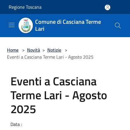
Salta al contenuto principale
Regione Toscana
Comune di Casciana Terme
Lari
Home
>
Novità
>
Notizie
>
Eventi a Casciana Terme Lari - Agosto 2025
Eventi a Casciana
Terme Lari - Agosto
2025
Data :