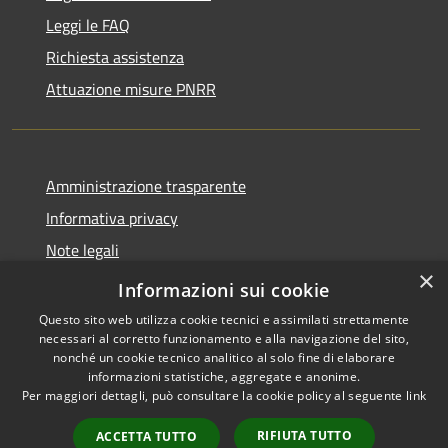
Leggi le FAQ
Richiesta assistenza
Attuazione misure PNRR
Amministrazione trasparente
Informativa privacy
Note legali
×
Dichiarazione di accessibilità
Informazioni sui cookie
Questo sito web utilizza cookie tecnici e assimilati strettamente
necessari al corretto funzionamento e alla navigazione del sito,
nonché un cookie tecnico analitico al solo fine di elaborare
informazioni statistiche, aggregate e anonime.
RSS
Copyright © 2026 • Comune di
Per maggiori dettagli, può consultare la cookie policy al seguente
link
Accessibilità
Casciana Terme Lari • Powered
Privacy
Municipium
Accesso
by
•
RIFIUTA TUTTO
ACCETTA TUTTO