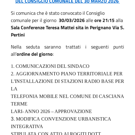
DEL CONSIGLIO COMUNALE DEL 30 MARZO 2026
Si comunica che è stato convocato il Consiglio
comunale per il giorno
30
/03
/2026
alle
ore 21:15
alla
Sala Conferenze Teresa Mattei sita in Perignano Via S.
Pertini
Nella seduta saranno trattati i seguenti punti
all'
ordine del giorno
:
1.
COMUNICAZIONI DEL SINDACO
2.
AGGIORNAMENTO
PIANO
TERRITORIALE
PER
L'INSTALLAZIONE
DI
STAZIONI
RADIO
BASE
PER
LA
TELEFONIA
MOBILE
NEL
COMUNE
DI
CASCIANA
TERME
LARI- ANNO 2026 – APPROVAZIONE
3.
MODIFICA
CONVENZIONE
URBANISTICA
INTEGRATIVA
STIPULATA
CON
ATTO
AI
ROGITI
DOTT.