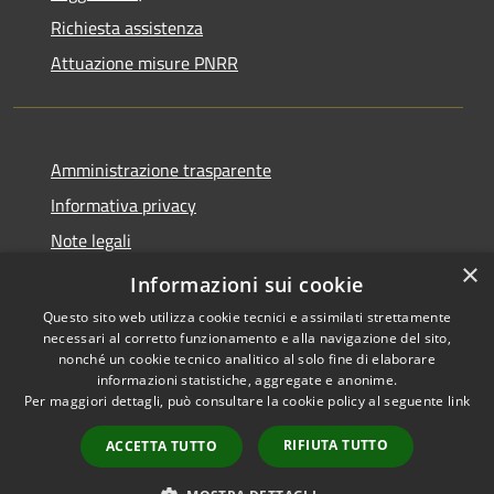
Richiesta assistenza
Attuazione misure PNRR
Amministrazione trasparente
Informativa privacy
Note legali
×
Dichiarazione di accessibilità
Informazioni sui cookie
Questo sito web utilizza cookie tecnici e assimilati strettamente
necessari al corretto funzionamento e alla navigazione del sito,
nonché un cookie tecnico analitico al solo fine di elaborare
informazioni statistiche, aggregate e anonime.
RSS
Copyright © 2026 • Comune di
Per maggiori dettagli, può consultare la cookie policy al seguente
link
Accessibilità
Casciana Terme Lari • Powered
Privacy
Municipium
Accesso
by
•
RIFIUTA TUTTO
ACCETTA TUTTO
Cookie
redazione
Mappa del sito