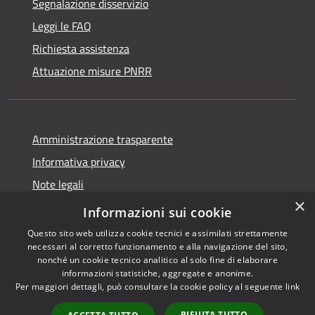
Segnalazione disservizio
Leggi le FAQ
Richiesta assistenza
Attuazione misure PNRR
Amministrazione trasparente
Informativa privacy
Note legali
×
Dichiarazione di accessibilità
Informazioni sui cookie
Questo sito web utilizza cookie tecnici e assimilati strettamente
necessari al corretto funzionamento e alla navigazione del sito,
nonché un cookie tecnico analitico al solo fine di elaborare
informazioni statistiche, aggregate e anonime.
RSS
Copyright © 2026 • Comune di
Per maggiori dettagli, può consultare la cookie policy al seguente
link
Accessibilità
Casciana Terme Lari • Powered
Privacy
Municipium
Accesso
by
•
RIFIUTA TUTTO