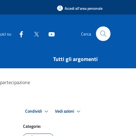
Accedi all'area personale
uici su
Cerca
Tutti gli argomenti
 partecipazione
Condividi
Vedi azioni
Categorie: