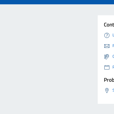
Cont
Prob