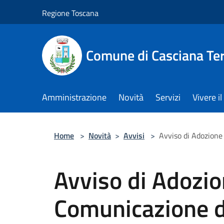
Salta al contenuto principale
Regione Toscana
Comune di Casciana Te
Amministrazione
Novità
Servizi
Vivere 
Home
>
Novità
>
Avvisi
>
Avviso di Adozione
Avviso di Adozi
Comunicazione d