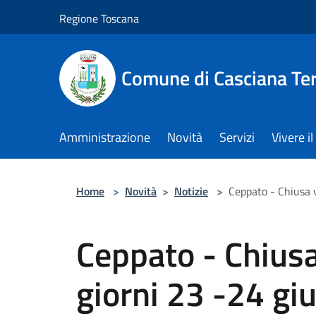
Salta al contenuto principale
Regione Toscana
Comune di Casciana Te
Amministrazione
Novità
Servizi
Vivere 
Home
>
Novità
>
Notizie
>
Ceppato - Chiusa v
Ceppato - Chiusa
giorni 23 -24 gi