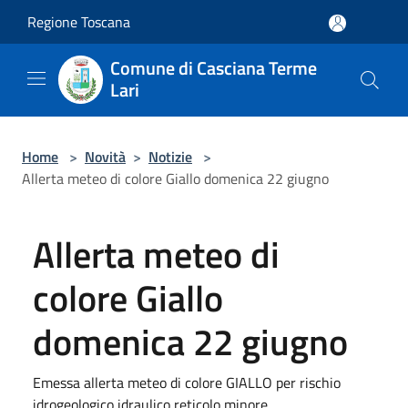
Salta al contenuto principale
Regione Toscana
Comune di Casciana Terme
Lari
Home
>
Novità
>
Notizie
>
Allerta meteo di colore Giallo domenica 22 giugno
Allerta meteo di
colore Giallo
domenica 22 giugno
Emessa allerta meteo di colore GIALLO per rischio
idrogeologico idraulico reticolo minore ...