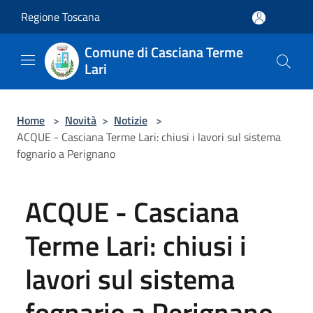
Salta al contenuto principale
Regione Toscana
Comune di Casciana Terme
Lari
Home
>
Novità
>
Notizie
>
ACQUE - Casciana Terme Lari: chiusi i lavori sul sistema
fognario a Perignano
ACQUE - Casciana
Terme Lari: chiusi i
lavori sul sistema
fognario a Perignano