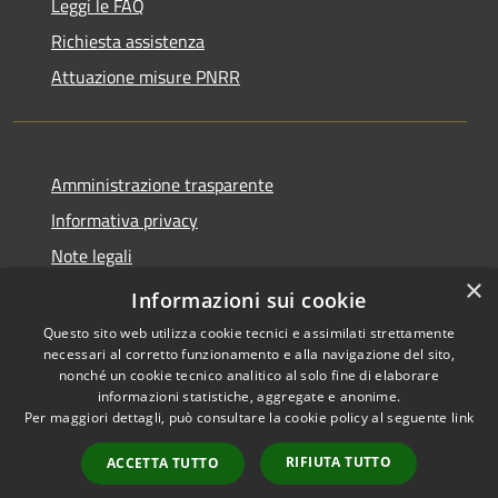
Leggi le FAQ
Richiesta assistenza
Attuazione misure PNRR
Amministrazione trasparente
Informativa privacy
Note legali
×
Dichiarazione di accessibilità
Informazioni sui cookie
Questo sito web utilizza cookie tecnici e assimilati strettamente
necessari al corretto funzionamento e alla navigazione del sito,
nonché un cookie tecnico analitico al solo fine di elaborare
informazioni statistiche, aggregate e anonime.
RSS
Copyright © 2026 • Comune di
Per maggiori dettagli, può consultare la cookie policy al seguente
link
Accessibilità
Casciana Terme Lari • Powered
Privacy
Municipium
Accesso
by
•
RIFIUTA TUTTO
ACCETTA TUTTO
Cookie
redazione