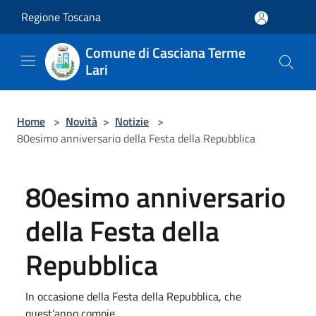
Salta al contenuto principale
Regione Toscana
Comune di Casciana Terme
Lari
Home
>
Novità
>
Notizie
>
80esimo anniversario della Festa della Repubblica
80esimo anniversario
della Festa della
Repubblica
In occasione della Festa della Repubblica, che
quest’anno compie ...