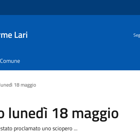
rme Lari
Seg
il Comune
 lunedì 18 maggio
o lunedì 18 maggio
stato proclamato uno sciopero ...