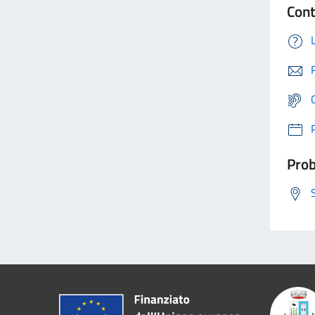
Cont
Prob