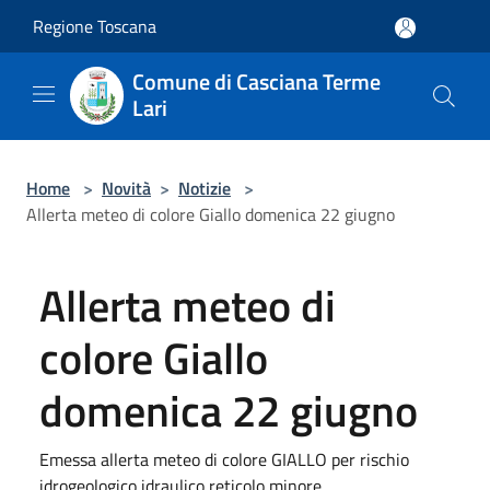
Salta al contenuto principale
Regione Toscana
Comune di Casciana Terme
Lari
Home
>
Novità
>
Notizie
>
Allerta meteo di colore Giallo domenica 22 giugno
Allerta meteo di
colore Giallo
domenica 22 giugno
Emessa allerta meteo di colore GIALLO per rischio
idrogeologico idraulico reticolo minore ...