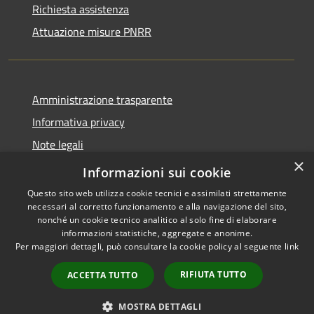
Richiesta assistenza
Attuazione misure PNRR
Amministrazione trasparente
Informativa privacy
Note legali
×
Dichiarazione di accessibilità
Informazioni sui cookie
Questo sito web utilizza cookie tecnici e assimilati strettamente
necessari al corretto funzionamento e alla navigazione del sito,
nonché un cookie tecnico analitico al solo fine di elaborare
informazioni statistiche, aggregate e anonime.
RSS
Copyright © 2026 • Comune di
Per maggiori dettagli, può consultare la cookie policy al seguente
link
Accessibilità
Casciana Terme Lari • Powered
Privacy
Municipium
Accesso
by
•
RIFIUTA TUTTO
ACCETTA TUTTO
Cookie
redazione
Mappa del sito
MOSTRA DETTAGLI