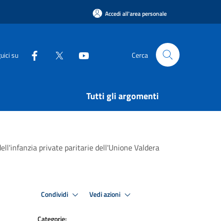
Accedi all'area personale
uici su
Cerca
Tutti gli argomenti
ll'infanzia private paritarie dell'Unione Valdera
Condividi
Vedi azioni
Categorie: