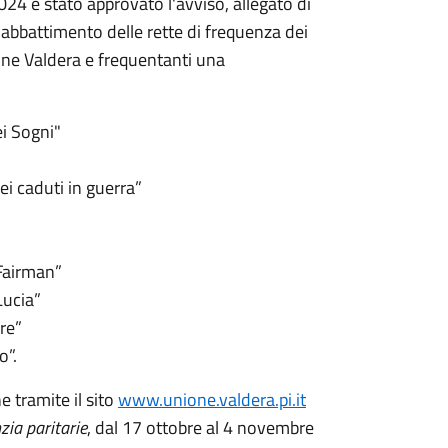
4 è stato approvato l'avviso, allegato di
l'abbattimento delle rette di frequenza dei
one Valdera e frequentanti una
ei Sogni"
ei caduti in guerra”
 Fairman”
Lucia”
re”
o”.
 tramite il sito
www.unione.valdera.pi.it
zia paritarie
, dal 17 ottobre al 4 novembre