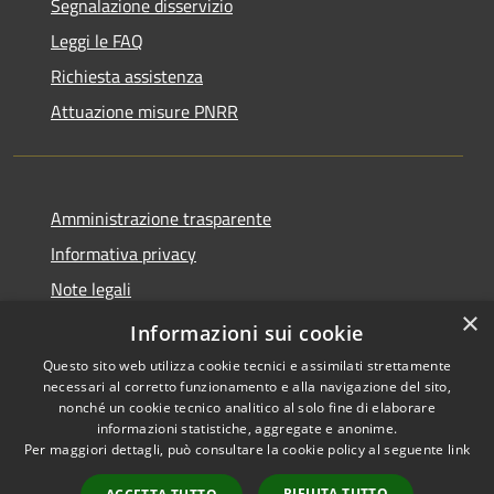
Segnalazione disservizio
Leggi le FAQ
Richiesta assistenza
Attuazione misure PNRR
Amministrazione trasparente
Informativa privacy
Note legali
×
Dichiarazione di accessibilità
Informazioni sui cookie
Questo sito web utilizza cookie tecnici e assimilati strettamente
necessari al corretto funzionamento e alla navigazione del sito,
nonché un cookie tecnico analitico al solo fine di elaborare
informazioni statistiche, aggregate e anonime.
RSS
Copyright © 2026 • Comune di
Per maggiori dettagli, può consultare la cookie policy al seguente
link
Accessibilità
Casciana Terme Lari • Powered
Privacy
Municipium
Accesso
by
•
RIFIUTA TUTTO