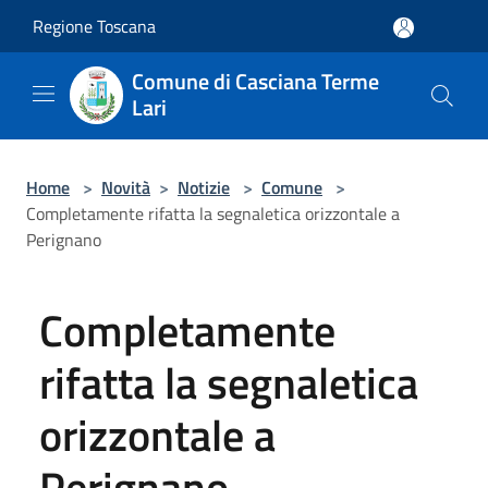
Salta al contenuto principale
Regione Toscana
Comune di Casciana Terme
Lari
Home
>
Novità
>
Notizie
>
Comune
>
Completamente rifatta la segnaletica orizzontale a
Perignano
Completamente
rifatta la segnaletica
orizzontale a
Perignano