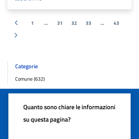
1
...
31
32
33
...
43
« Precedente
Successiva »
Categorie
Comune (632)
Quanto sono chiare le informazioni
su questa pagina?