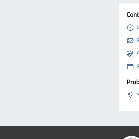
Cont
Prob