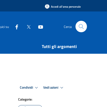
Accedi all'area personale
uici su
Cerca
Tutti gli argomenti
Condividi
Vedi azioni
Categorie: