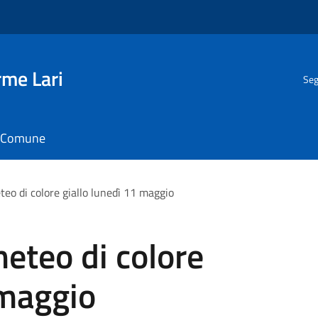
rme Lari
Seg
il Comune
eo di colore giallo lunedì 11 maggio
eteo di colore
 maggio