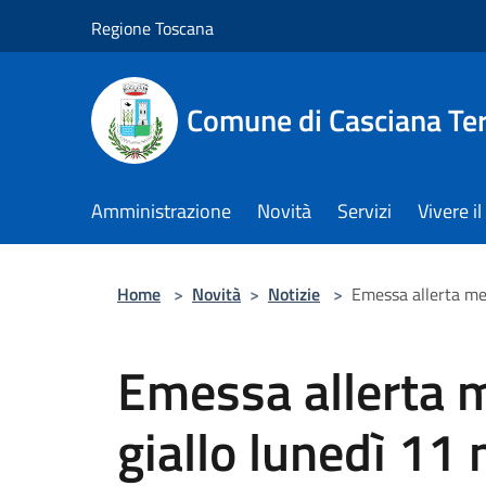
Salta al contenuto principale
Regione Toscana
Comune di Casciana Te
Amministrazione
Novità
Servizi
Vivere 
Home
>
Novità
>
Notizie
>
Emessa allerta met
Emessa allerta m
giallo lunedì 11