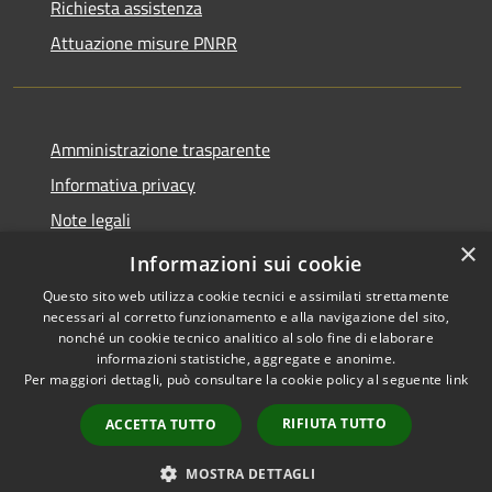
Richiesta assistenza
Attuazione misure PNRR
Amministrazione trasparente
Informativa privacy
Note legali
×
Dichiarazione di accessibilità
Informazioni sui cookie
Questo sito web utilizza cookie tecnici e assimilati strettamente
necessari al corretto funzionamento e alla navigazione del sito,
nonché un cookie tecnico analitico al solo fine di elaborare
informazioni statistiche, aggregate e anonime.
RSS
Copyright © 2026 • Comune di
Per maggiori dettagli, può consultare la cookie policy al seguente
link
Accessibilità
Casciana Terme Lari • Powered
Privacy
Municipium
Accesso
by
•
RIFIUTA TUTTO
ACCETTA TUTTO
Cookie
redazione
Mappa del sito
MOSTRA DETTAGLI